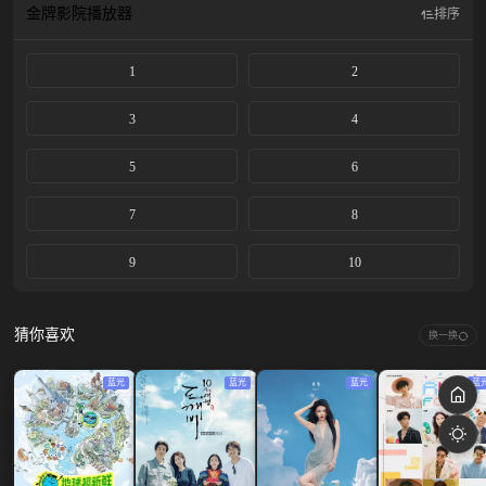
金牌影院
播放器
排序
1
2
3
4
5
6
7
8
9
10
猜你喜欢
换一换
蓝光
蓝光
蓝光
蓝