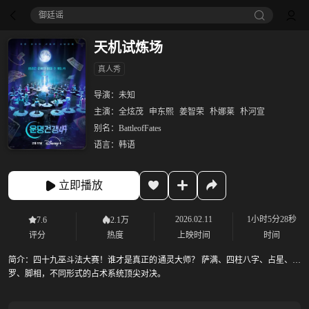
御廷谣‎
天机试炼场
真人秀
导演：
未知
主演：
全炫茂
申东熙
姜智荣
朴娜莱
朴河宣
别名：
BattleofFates
语言：
韩语
立即播放
2026.02.11
1小时5分28秒
7.6
2.1万
评分
热度
上映时间
时间
简介：
四十九巫斗法大赛！谁才是真正的通灵大师？ 萨满、四柱八字、占星、塔
罗、脚相，不同形式的占术系统顶尖对决。