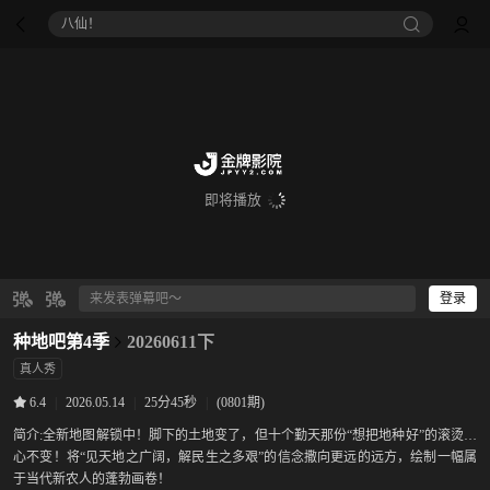
八仙！
即将播放
登录
种地吧第4季
20260611下
真人秀
|
2026.05.14
|
25分45秒
|
(0801期)
6.4
简介:
全新地图解锁中！脚下的土地变了，但十个勤天那份“想把地种好”的滚烫初
心不变！将“见天地之广阔，解民生之多艰”的信念撒向更远的远方，绘制一幅属
于当代新农人的蓬勃画卷！